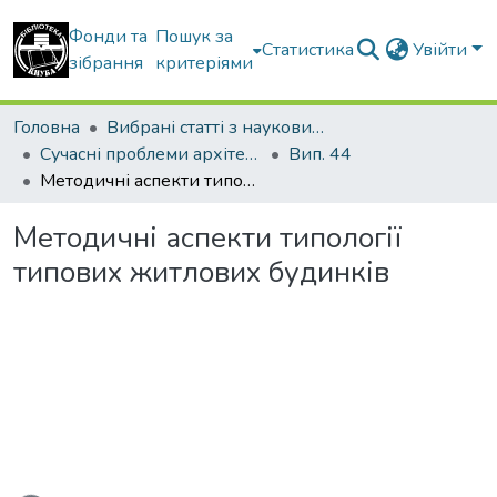
Фонди та
Пошук за
Статистика
Увійти
зібрання
критеріями
Головна
Вибрані статті з наукових збірників КНУБА
Сучасні проблеми архітектури та містобудування
Вип. 44
Методичні аспекти типології типових житлових будинків
Методичні аспекти типології
типових житлових будинків