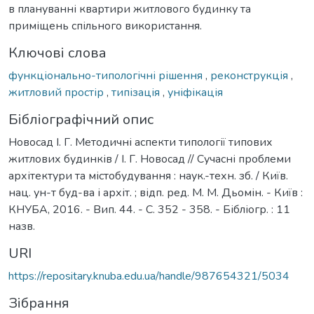
в плануванні квартири житлового будинку та
приміщень спільного використання.
Ключові слова
функціонально-типологічні рішення
,
реконструкція
,
житловий простір
,
типізація
,
уніфікація
Бібліографічний опис
Новосад І. Г. Методичні аспекти типології типових
житлових будинків / І. Г. Новосад // Сучасні проблеми
архітектури та містобудування : наук.-техн. зб. / Київ.
нац. ун-т буд-ва і архіт. ; відп. ред. М. М. Дьомін. - Київ :
КНУБА, 2016. - Вип. 44. - С. 352 - 358. - Бібліогр. : 11
назв.
URI
https://repositary.knuba.edu.ua/handle/987654321/5034
Зібрання