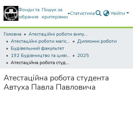
Фонди та
Пошук за
Статистика
Увійти
зібрання
критеріями
Головна
Атестаційні роботи випускників
Атестаційні роботи магістрів
Дипломні роботи
Будівельний факультет
192 Будівництво та цивільна інженерія. Промислове і цивільне будівництво
2025
Атестаційна робота студента Автуха Павла Павловича
Атестаційна робота студента
Автуха Павла Павловича