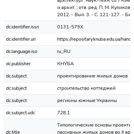
архітектурі : наук.-техн. сб. / Киев
и архит. ; отв. ред. П. М. Куликов.
2012. - Вып. 3. - С. 121-127. - Биб
dc.identifier.issn
0131-579Х
dc.identifier.uri
https://repositary.knuba.edu.ua/ha
dc.language.iso
ru_RU
dc.publisher
КНУБА
dc.subject
проектирование жилых домов
dc.subject
строительство коттеджей
dc.subject
регионы южные Украины
dc.subject.udc
728.1
Типологические основы проекти
dc.title
пассивных жилых домов во II ар