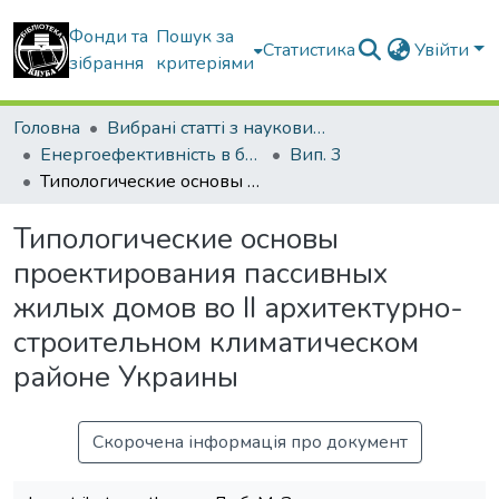
Фонди та
Пошук за
Статистика
Увійти
зібрання
критеріями
Головна
Вибрані статті з наукових збірників КНУБА
Енергоефективність в будівництві та архітектурі
Вип. 3
Типологические основы проектирования пассивных жилых домов во II архитектурно-строительном климатическом районе Украины
Типологические основы
проектирования пассивных
жилых домов во II архитектурно-
строительном климатическом
районе Украины
Скорочена інформація про документ