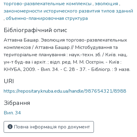
торгово-развлекательные комплексы
,
эволюция
,
закономерности исторического развития типов зданий
,
объемно-планировочная структура
Бібліографічний опис
Аттавна Башар. Эволюция торгово-развлекательных
комплексов / Аттавна Башар // Містобудування та
територіальне планування : наук.-техн. зб. / Київ. нац.
ун-т буд-ва і архіт. ; відп. ред. М. М. Осєтрін. - Київ :
КНУБА, 2009. - Вип. 34. - С. 28 - 37. - Бібліогр. : 9 назв.
URI
https://repositary.knuba.edu.ua/handle/987654321/8988
Зібрання
Вип. 34
Повна інформація про документ