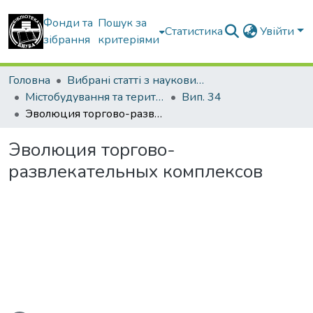
Фонди та
Пошук за
Статистика
Увійти
зібрання
критеріями
Головна
Вибрані статті з наукових збірників КНУБА
Містобудування та територіальне планування
Вип. 34
Эволюция торгово-развлекательных комплексов
Эволюция торгово-
развлекательных комплексов