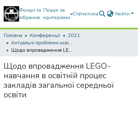
Фонди та
Пошук за
Статистика
Увійти
зібрання
критеріями
Головна
Конференції
2021
Актуальні проблеми освітнього процесу в контексті європейського вибору України: матеріали ІV Всеукраїнського круглого столу з міжнародною участю (17 листопада 2021 року)
Щодо впровадження LEGO-навчання в освітній процес закладів загальної середньої освіти
Щодо впровадження LEGO-
навчання в освітній процес
закладів загальної середньої
освіти