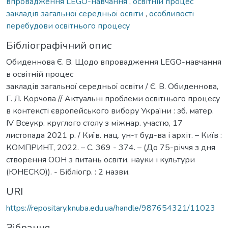
впровадження LEGO-навчання
,
освітній процес
закладів загальної середньої освіти
,
особливості
перебудови освітнього процесу
Бібліографічний опис
Обиденнова Є. В. Щодо впровадження LEGO-навчання
в освітній процес
закладів загальної середньої освіти / Є. В. Обиденнова,
Г. Л. Корчова // Актуальні проблеми освітнього процесу
в контексті європейського вибору України : зб. матер.
ІV Всеукр. круглого столу з міжнар. участю, 17
листопада 2021 р. / Київ. нац. ун-т буд-ва і архіт. – Київ :
КОМПРИНТ, 2022. – С. 369 - 374. – (До 75-річчя з дня
створення ООН з питань освіти, науки і культури
(ЮНЕСКО)). - Бібліогр. : 2 назви.
URI
https://repositary.knuba.edu.ua/handle/987654321/11023
Зібрання