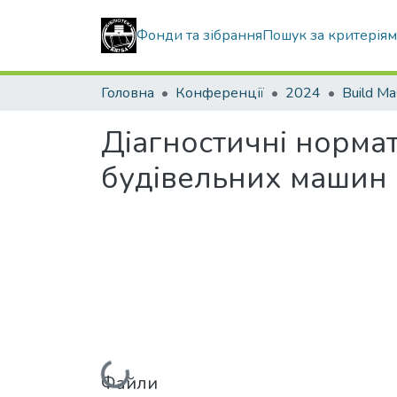
Фонди та зібрання
Пошук за критерія
Головна
Конференції
2024
Build Ma
Діагностичні норма
будівельних машин
Вантажиться...
Файли