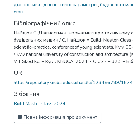
діагностика
,
діагностичні параметри
,
будівельні м
стан
Бібліографічний опис
Найдюк С. Діагностичні нормативи при технічному 
будівельних машин / С. Найдюк // Build-Master-Class-2
scientific–practical conferenceof young scientists, Kyiv,
/ Kyiv national university of construction and architecture 
V. I. Skochko. – Kyiv : KNUCA, 2024. - С. 327 – 328. – Біб
URI
https://repositary.knuba.edu.ua/handle/123456789/157
Зібрання
Build Master Class 2024
Повна інформація про документ