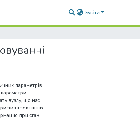
Увійти
говуванні
тичних параметрів
і параметри
ать вузлу, що нас
ри зміні зовнішніх
ормацію при стан