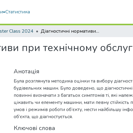
ми
Статистика
ster Class 2024
Діагностичні нормативи при технічному обслуговуванні будівельних машин
тиви при технічному обслу
Анотація
Була розглянута методика оцінки та вибору діагнос
будівельних машин. Було доведено, що діагностичн
повинні визначати з багатьох симптомів ті, які належ
цікавить чи елементу машини, мати певну стійкість п
умов і режимів роботи об’єкту, нести найбільшу інф
об’єкта, що діагностується.
Ключові слова