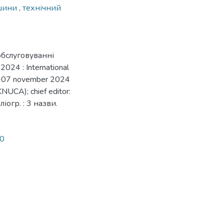
ашини
,
технічний
обслуговуванні
024 : International
 05-07 november 2024
(KNUCA); chief editor:
ліогр. : 3 назви.
40