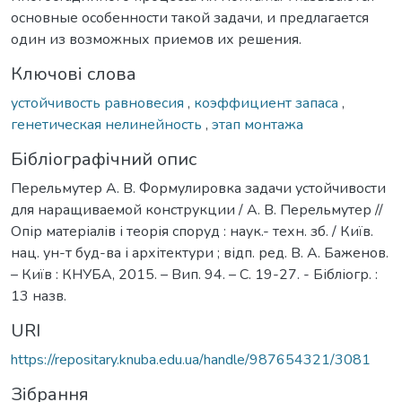
основные особенности такой задачи, и предлагается
один из возможных приемов их решения.
Ключові слова
устойчивость равновесия
,
коэффициент запаса
,
генетическая нелинейность
,
этап монтажа
Бібліографічний опис
Перельмутер А. В. Формулировка задачи устойчивости
для наращиваемой конструкции / А. В. Перельмутер //
Опір матеріалів і теорія споруд : наук.- техн. зб. / Київ.
нац. ун-т буд-ва і архітектури ; відп. ред. В. А. Баженов.
– Київ : КНУБА, 2015. – Вип. 94. – С. 19-27. - Бібліогр. :
13 назв.
URI
https://repositary.knuba.edu.ua/handle/987654321/3081
Зібрання