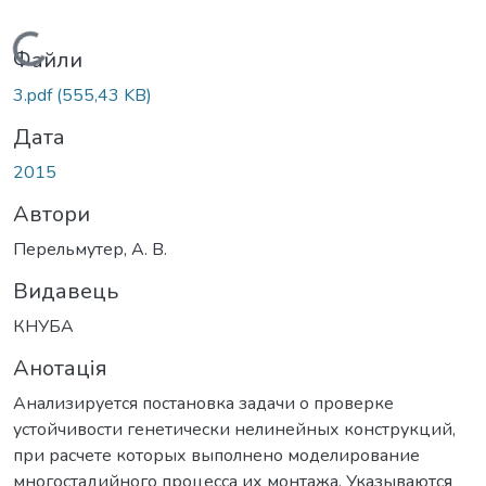
Вантажиться...
Файли
3.pdf
(555,43 KB)
Дата
2015
Автори
Перельмутер, А. В.
Видавець
КНУБА
Анотація
Анализируется постановка задачи о проверке
устойчивости генетически нелинейных конструкций,
при расчете которых выполнено моделирование
многостадийного процесса их монтажа. Указываются