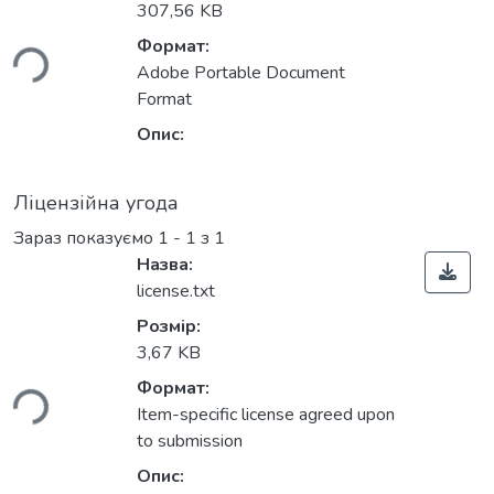
307,56 KB
ься...
Формат:
Adobe Portable Document
Format
Опис:
Ліцензійна угода
Зараз показуємо
1 - 1 з 1
Назва:
license.txt
Розмір:
3,67 KB
ься...
Формат:
Item-specific license agreed upon
to submission
Опис: