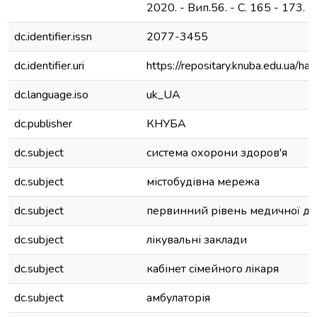
2020. - Вип.56. - С. 165 - 173. - 
dc.identifier.issn
2077-3455
dc.identifier.uri
https://repositary.knuba.edu.ua
dc.language.iso
uk_UA
dc.publisher
КНУБА
dc.subject
система охорони здоров'я
dc.subject
містобудівна мережа
dc.subject
первинний рівень медичної д
dc.subject
лікувальні заклади
dc.subject
кабінет сімейного лікаря
dc.subject
амбулаторія