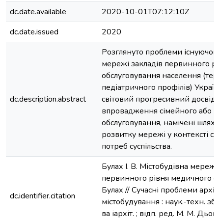
dc.date.available
2020-10-01T07:12:10Z
dc.date.issued
2020
Розглянуто проблеми існуючого 
мережі закладів первинного р
обслуговування населення (тер
педіатричного профілів) Україн
dc.description.abstract
світовий прогресивний досвід
впровадження сімейного або 
обслуговування, намічені шлях
розвитку мережі у контексті су
потреб суспільства.
Булах І. В. Містобудівна мережа
первинного рівня медичного обс
Булах // Сучасні проблеми архіт
dc.identifier.citation
містобудування : наук.-техн. зб. 
ва іархіт. ; відп. ред. М. М. Дьом