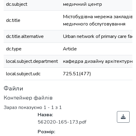
dc.subject
медичний центр
Містобудівна мережа закладів 
dc.title
медичного обслуговування
dc.title.alternative
Urban network of primary care facil
dc.type
Article
local.subject.department
кафедра дизайну архітектурн
local.subject.udc
725.51(477)
Файли
Контейнер файлів
Зараз показуємо
1 - 1 з 1
Назва:
562020-165-173.pdf
Розмір: