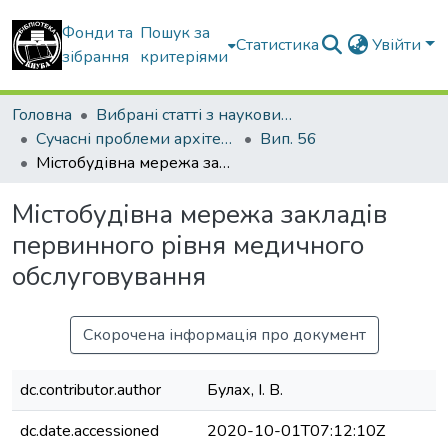
Фонди та
Пошук за
Статистика
Увійти
зібрання
критеріями
Головна
Вибрані статті з наукових збірників КНУБА
Сучасні проблеми архітектури та містобудування
Вип. 56
Містобудівна мережа закладів первинного рівня медичного обслуговування
Містобудівна мережа закладів
первинного рівня медичного
обслуговування
Скорочена інформація про документ
dc.contributor.author
Булах, І. В.
dc.date.accessioned
2020-10-01T07:12:10Z