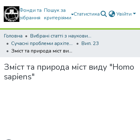
Фонди та
Пошук за
Статистика
Увійти
зібрання
критеріями
Головна
Вибрані статті з наукових збірників КНУБА
Сучасні проблеми архітектури та містобудування
Вип. 23
Зміст та природа міст виду "Homo sapiens"
Зміст та природа міст виду "Homo
sapiens"