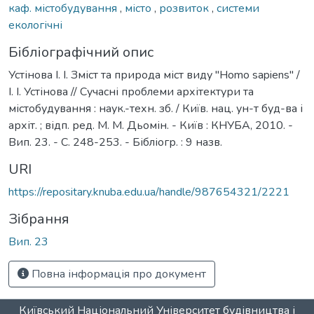
каф. містобудування
,
місто
,
розвиток
,
системи
екологічні
Бібліографічний опис
Устінова І. І. Зміст та природа міст виду "Homo sapiens" /
І. І. Устінова // Сучасні проблеми архітектури та
містобудування : наук.-техн. зб. / Київ. нац. ун-т буд-ва і
архіт. ; відп. ред. М. М. Дьомін. - Київ : КНУБА, 2010. -
Вип. 23. - С. 248-253. - Бібліогр. : 9 назв.
URI
https://repositary.knuba.edu.ua/handle/987654321/2221
Зібрання
Вип. 23
Повна інформація про документ
Київський Національний Університет будівництва і