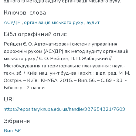
одного із методів аудиту організації міського руху.
Ключові слова
АСУДР
,
організація міського руху
,
аудит
Бібліографічний опис
Рейцен Є. О. Автоматизовані системи управління
дорожнім рухом (АСУДР) як метод аудиту організації
міського руху / Є. О. Рейцен, П. П. Жабіцький //
Містобудування та територіальне планування : наук.-
техн. зб. / Київ. нац. ун-т буд-ва і архіт. ; відп. ред. М. М.
Осєтрін. – Київ : КНУБА, 2015. – Вип. 56. – С. 89 - 93. -
Бібліогр. : 2 назви.
URI
https://repositary.knuba.edu.ua/handle/987654321/7609
Зібрання
Вип. 56