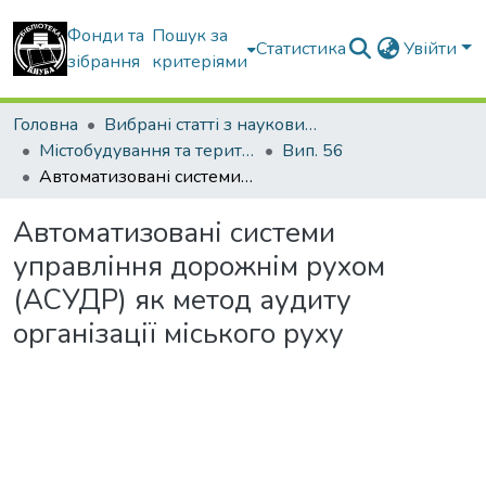
Фонди та
Пошук за
Статистика
Увійти
зібрання
критеріями
Головна
Вибрані статті з наукових збірників КНУБА
Містобудування та територіальне планування
Вип. 56
Автоматизовані системи управління дорожнім рухом (АСУДР) як метод аудиту організації міського руху
Автоматизовані системи
управління дорожнім рухом
(АСУДР) як метод аудиту
організації міського руху