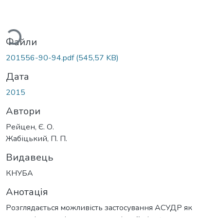
ться...
Файли
201556-90-94.pdf
(545,57 KB)
Дата
2015
Автори
Рейцен, Є. О.
Жабіцький, П. П.
Видавець
КНУБА
Анотація
Розглядається можливість застосування АСУДР як