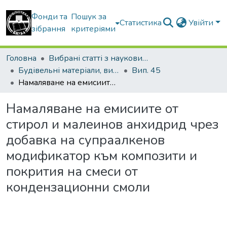
Фонди та
Пошук за
Статистика
Увійти
зібрання
критеріями
Головна
Вибрані статті з наукових збірників КНУБА
Будівельні матеріали, вироби та санітарна техніка
Вип. 45
Намаляване на емисиите от стирол и малеинов анхидрид чрез добавка на супраалкенов модификатор към композити и покрития на смеси от кондензационни смоли
Намаляване на емисиите от
стирол и малеинов анхидрид чрез
добавка на супраалкенов
модификатор към композити и
покрития на смеси от
кондензационни смоли