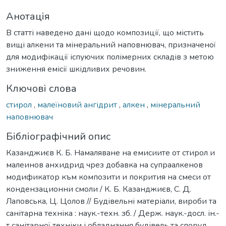
Анотація
В статті наведено дані щодо композиції, що містить
вищі алкени та мінеральний наповнювач, призначеної
для модифікації іспуючих полімерних складів з метою
зниження емісії шкідливих речовин.
Ключові слова
стирол
,
малеїновий ангідрит
,
алкен
,
мінеральний
наповнювач
Бібліографічний опис
Казанджиєв К. Б. Намаляване на емисиите от стирол и
малеинов анхидрид чрез добавка на супраалкенов
модификатор към композити и покрития на смеси от
кондензационни смоли / К. Б. Казанджиєв, С. Д.
Лаповська, Ц. Цолов // Будівельні матеріали, вироби та
санітарна техніка : наук.-техн. зб. / Держ. наук.-досл. ін.-
т санітарної техніки і обладнання будівель та споруд