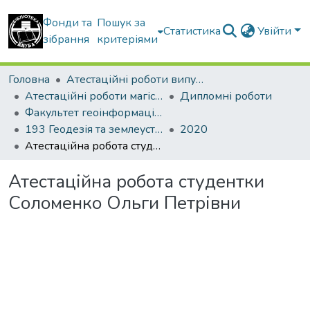
Фонди та
Пошук за
Статистика
Увійти
зібрання
критеріями
Головна
Атестаційні роботи випускників
Атестаційні роботи магістрів
Дипломні роботи
Факультет геоінформаційних систем та управління територіями
193 Геодезія та землеустрій. Геоінформаційні системи і технології
2020
Атестаційна робота студентки Соломенко Ольги Петрівни
Атестаційна робота студентки
Соломенко Ольги Петрівни