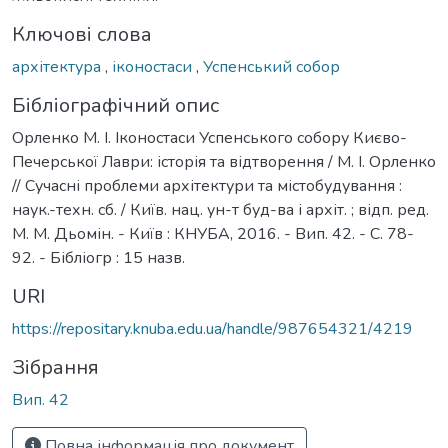
Ключові слова
архітектура
,
іконостаси
,
Успенський собор
Бібліографічний опис
Орленко М. І. Іконостаси Успенського собору Києво-
Печерської Лаври: історія та відтворення / М. І. Орленко
// Сучасні проблеми архітектури та містобудування :
наук.-техн. сб. / Київ. нац. ун-т буд-ва і архіт. ; відп. ред.
М. М. Дьомін. - Київ : КНУБА, 2016. - Вип. 42. - С. 78-
92. - Бібліогр : 15 назв.
URI
https://repositary.knuba.edu.ua/handle/987654321/4219
Зібрання
Вип. 42
Повна інформація про документ