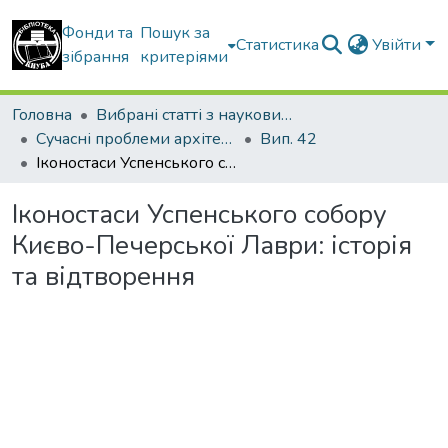
Фонди та
Пошук за
Статистика
Увійти
зібрання
критеріями
Головна
Вибрані статті з наукових збірників КНУБА
Сучасні проблеми архітектури та містобудування
Вип. 42
Іконостаси Успенського собору Києво-Печерської Лаври: історія та відтворення
Іконостаси Успенського собору
Києво-Печерської Лаври: історія
та відтворення