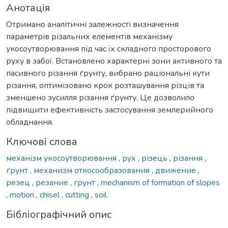
Анотація
Отримано аналітичні залежності визначення
параметрів різальних елементів механізму
укосоутворювання під час їх складного просторового
руху в забої. Встановлено характерні зони активного та
пасивного різання ґрунту, вибрано раціональні кути
різання, оптимізовано крок розташування різців та
зменшено зусилля різання ґрунту. Це дозволило
підвищити ефективність застосування землерийного
обладнання.
Ключові слова
механізм укосоутворювання
,
рух
,
різець
,
різання
,
ґрунт
,
механизм откосообразования
,
движение
,
резец
,
резание
,
грунт
,
mechanism of formation of slopes
,
motion
,
chisel
,
cutting
,
soil
Бібліографічний опис