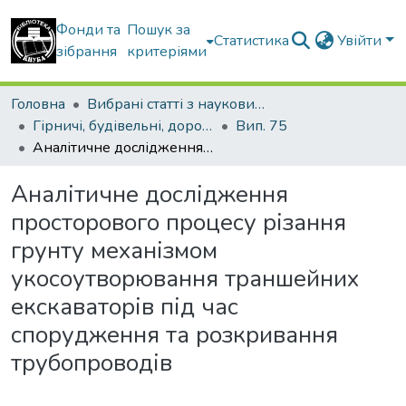
Фонди та
Пошук за
Статистика
Увійти
зібрання
критеріями
Головна
Вибрані статті з наукових збірників КНУБА
Гірничі, будівельні, дорожні та меліоративні машини
Вип. 75
Аналітичне дослідження просторового процесу різання грунту механізмом укосоутворювання траншейних екскаваторів під час спорудження та розкривання трубопроводів
Аналітичне дослідження
просторового процесу різання
грунту механізмом
укосоутворювання траншейних
екскаваторів під час
спорудження та розкривання
трубопроводів