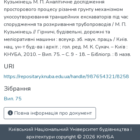
Кузьмінець М. П. Аналітичне дослідження
просторового процесу різання грунту механізмом
укосоутворювання траншейних екскаваторів під час
спорудження та розкривання трубопроводів / М. П.
Кузьмінець // Гірничі, будівельні, дорожні та
меліоративні машини : всеукр. зб. наук. праць / Київ.
нац. ун-т буд-ва і архіт. ; гол. ред. М. К. Сукач. – Київ :
КНУБА, 2010. – Вип. 75. – С. 9 - 18. – Бібліогр. : 8 назв.
URI
https://repositary.knuba.edu.ua/handle/987654321/8258
Зібрання
Вип. 75
Повна інформація про документ
Київський Національний Університет будівництва і
архітектури
copyright © 2026
КНУБА