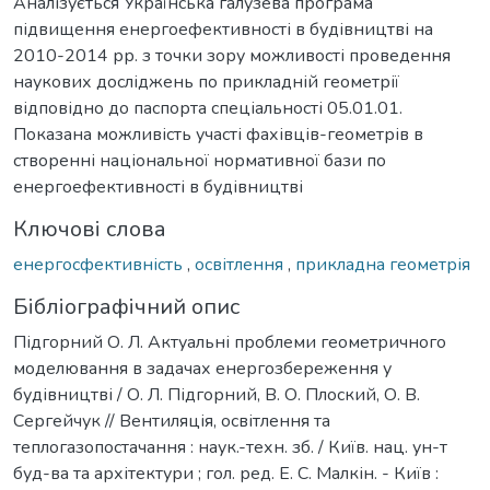
Аналізується Українська галузева програма
підвищення енергоефективності в будівництві на
2010-2014 рр. з точки зору можливості проведення
наукових досліджень по прикладній геометрії
відповідно до паспорта спеціальності 05.01.01.
Показана можливість участі фахівців-геометрів в
створенні національної нормативної бази по
енергоефективності в будівництві
Ключові слова
енергосфективність
,
освітлення
,
прикладна геометрія
Бібліографічний опис
Підгорний О. Л. Актуальні проблеми геометричного
моделювання в задачах енергозбереження у
будівництві / О. Л. Підгорний, В. О. Плоский, О. В.
Сергейчук // Вентиляція, освітлення та
теплогазопостачання : наук.-техн. зб. / Київ. нац. ун-т
буд-ва та архітектури ; гол. ред. Е. С. Малкін. - Київ :