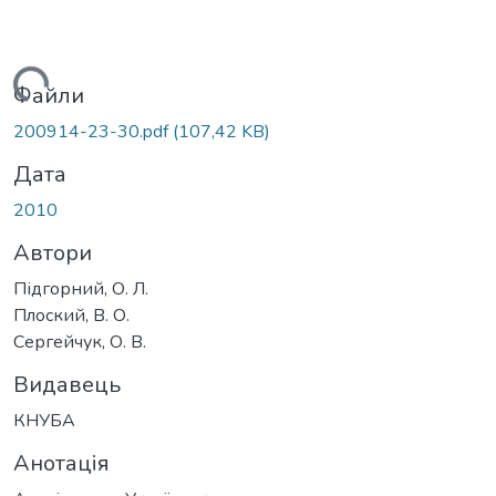
житься...
Файли
200914-23-30.pdf
(107,42 KB)
Дата
2010
Автори
Підгорний, О. Л.
Плоский, В. О.
Сергейчук, О. В.
Видавець
КНУБА
Анотація