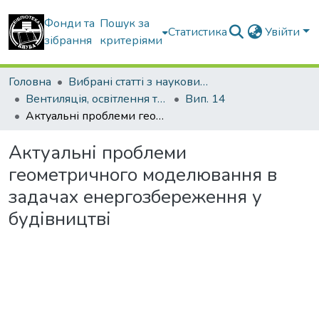
Фонди та
Пошук за
Статистика
Увійти
зібрання
критеріями
Головна
Вибрані статті з наукових збірників КНУБА
Вентиляція, освітлення та теплогазопостачання
Вип. 14
Актуальні проблеми геометричного моделювання в задачах енергозбереження у будівництві
Актуальні проблеми
геометричного моделювання в
задачах енергозбереження у
будівництві