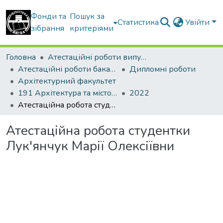
Фонди та
Пошук за
Статистика
Увійти
зібрання
критеріями
Головна
Атестаційні роботи випускників
Атестаційні роботи бакалаврів
Дипломні роботи
Архітектурний факультет
191 Архітектура та містобудування
2022
Атестаційна робота студентки Лук'янчук Марії Олексіївни
Атестаційна робота студентки
Лук'янчук Марії Олексіївни