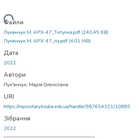
Вантажиться...
Файли
Лукянчук М. АРХ-47_Титулка.pdf
(240,45 KB)
Лукянчук М. АРХ-47_пз.pdf
(4,01 MB)
Дата
2022
Автори
Лук'янчук, Марія Олексіївна
URI
https://repositary.knuba.edu.ua/handle/987654321/10885
Зібрання
2022