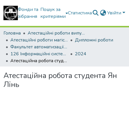
Фонди та
Пошук за
Статистика
Увійти
зібрання
критеріями
Головна
Атестаційні роботи випускників
Атестаційні роботи магістрів
Дипломні роботи
Факультет автоматизації і інформаційних технологій
126 Інформаційні системи та технології
2024
Атестаційна робота студента Ян Лінь
Атестаційна робота студента Ян
Лінь