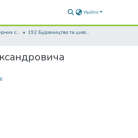
Увійти
Факультет інженерних систем та екології
192 Будівництво та цивільна інженерія. Теплогазопостачання і вентиляція
ександровича
56