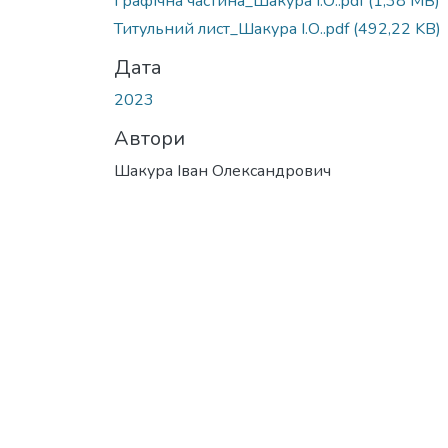
Графічна частина_Шакура І.О..pdf
(1,38 MB)
Титульний лист_Шакура І.О..pdf
(492,22 KB)
Дата
2023
Автори
Шакура Іван Олександрович