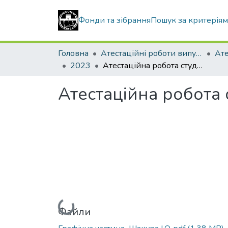
Фонди та зібрання
Пошук за критерія
Головна
Атестаційні роботи випускників
2023
Атестаційна робота студента Шакури Івана Олександровича
Атестаційна робота
Вантажиться...
Файли