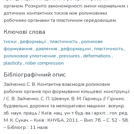
органом. Розкрито закономірності зміни нормальних і
дотичних контактних тисків між роликовими
робочими органами та пластичним середовищем.
Ключові слова
тиски
,
деформації
,
пластичність
,
роликове
формування
,
давления
,
деформации
,
пластичность
,
роликовое уплотнение
,
pressures
,
deformations
,
plasticity
,
roller compression
Бібліографічний опис
Зайченко С. В. Контактна взаємодія роликових
робочих органів при формуванні кільцевої конструкції
/ С. В. Зайченко, С. П. Шевчук, В. М. Гарнець // Гірничі,
будівельні, дорожні та меліоративні машини : всеукр.
зб. наук. праць / Київ. нац. ун-т буд-ва і архіт. ; гол. ред.
М. К. Сукач. – Київ : КНУБА, 2011. – Вип. 78. – С. 52 - 58.
– Бібліогр. : 11 назв.