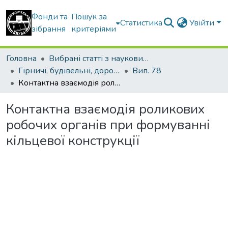
Фонди та
Пошук за
Статистика
Увійти
зібрання
критеріями
Головна
Вибрані статті з наукових збірників КНУБА
Гірничі, будівельні, дорожні та меліоративні машини
Вип. 78
Контактна взаємодія роликових робочих органів при формуванні кільцевої конструкції
Контактна взаємодія роликових
робочих органів при формуванні
кільцевої конструкції