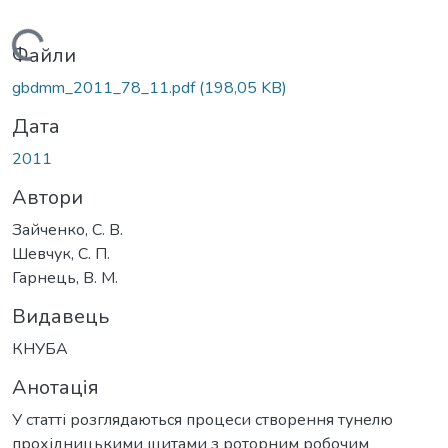
Вантажиться...
Файли
gbdmm_2011_78_11.pdf
(198,05 KB)
Дата
2011
Автори
Зайченко, С. В.
Шевчук, С. П.
Гарнець, В. М.
Видавець
КНУБА
Анотація
У статті розглядаються процеси створення тунелю
прохідницькими щитами з роторним робочим