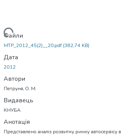
антажиться...
Файли
MTP_2012_45(2)__20.pdf
(382,74 KB)
Дата
2012
Автори
Петруня, О. М.
Видавець
КНУБА
Анотація
Представлено аналіз розвитку ринку автосервісу в