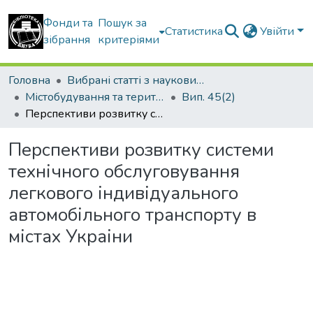
Фонди та
Пошук за
Статистика
Увійти
зібрання
критеріями
Головна
Вибрані статті з наукових збірників КНУБА
Містобудування та територіальне планування
Вип. 45(2)
Перспективи розвитку системи технічного обслуговування легкового індивідуального автомобільного транспорту в містах Украіни
Перспективи розвитку системи
технічного обслуговування
легкового індивідуального
автомобільного транспорту в
містах Украіни