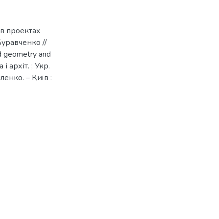
 в проектах
уравченко //
 geometry and
 і архіт. ; Укр.
ленко. – Київ :