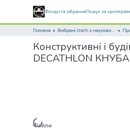
Фонди та зібрання
Пошук за критерія
Головна
Вибрані статті з наукових збірників КНУБА
Конструктивні і буд
DECATНLON КНУБА 
Вантажиться...
Файли