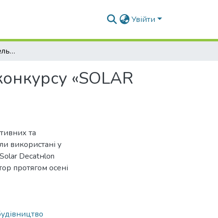
Увійти
Конструктивні і будівельні системи в проектах конкурсу «SOLAR DECATНLON КНУБА 2013»
 конкурсу «SOLAR
ктивних та
ли використані у
olar Decatнlon
тор протягом осені
будівництво