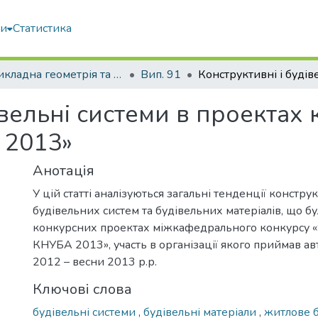
ми
Статистика
Прикладна геометрія та інженерна графіка
Вип. 91
івельні системи в проектах
2013»
Анотація
У цій статті аналізуються загальні тенденції констру
будівельних систем та будівельних матеріалів, що бу
конкурсних проектах міжкафедрального конкурсу «S
КНУБА 2013», участь в організації якого приймав ав
2012 – весни 2013 р.р.
Ключові слова
будівельні системи
,
будівельні матеріали
,
житлове 