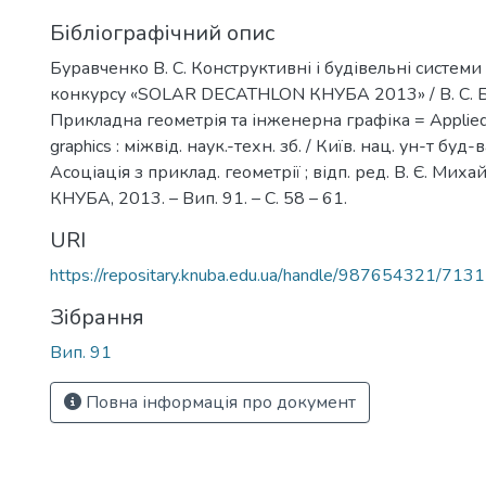
Бібліографічний опис
Буравченко В. С. Конструктивні і будівельні системи
конкурсу «SOLAR DECATНLON КНУБА 2013» / В. С. Б
Прикладна геометрія та інженерна графіка = Applied
graphics : міжвід. наук.-техн. зб. / Київ. нац. ун-т буд-ва
Асоціація з приклад. геометрії ; відп. ред. В. Є. Михай
КНУБА, 2013. – Вип. 91. – С. 58 – 61.
URI
https://repositary.knuba.edu.ua/handle/987654321/7131
Зібрання
Вип. 91
Повна інформація про документ