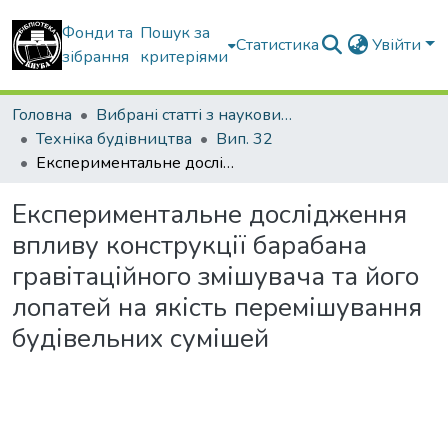
Фонди та
Пошук за
Статистика
Увійти
зібрання
критеріями
Головна
Вибрані статті з наукових збірників КНУБА
Техніка будівництва
Вип. 32
Експериментальне дослідження впливу конструкції барабана гравітаційного змішувача та його лопатей на якість перемішування будівельних сумішей
Експериментальне дослідження
впливу конструкції барабана
гравітаційного змішувача та його
лопатей на якість перемішування
будівельних сумішей