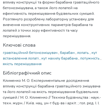
впливу конструкції та форми барабана гравітаційного
бетонозмішувача, а також його лопатей на
ефективність перемішування будівельних сумішей.
Розглянуто розроблену лабораторну установку для
вивчення конструктивних параметрів барабана та
лопатей з точки зору ефективності та часу
перемішування.
Ключові слова
гравітаційний бетонозмішувач
,
барабан
,
лопать
,
кут
встановлення лопаті
,
кут нахилу барабана
,
потужність
,
якість перемішування
Бібліографічний опис
Клименко М. О. Експериментальне дослідження
впливу конструкції барабана гравітаційного змішувача
та його лопатей на якість перемішування будівельних
сумішей / М. О. Клименко // Техніка будівництва : наук.-
техн. журн. / Київ. нац. ун-т буд-ва і архіт. ; гол. ред. І. І.