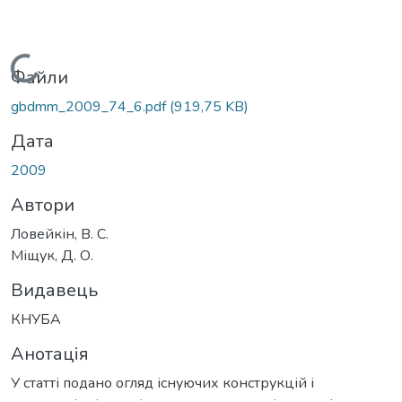
Вантажиться...
Файли
gbdmm_2009_74_6.pdf
(919,75 KB)
Дата
2009
Автори
Ловейкін, В. С.
Міщук, Д. О.
Видавець
КНУБА
Анотація
У статті подано огляд існуючих конструкцій і