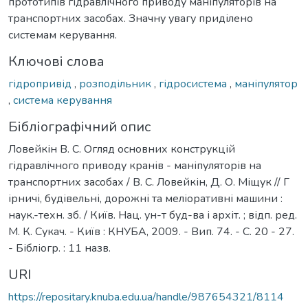
прототипів гідравлічного приводу маніпуляторів на
транспортних засобах. Значну увагу приділено
системам керування.
Ключові слова
гідропривід
,
розподільник
,
гідросистема
,
маніпулятор
,
система керування
Бібліографічний опис
Ловейкін В. С. Огляд основних конструкцій
гідравлічного приводу кранів - маніпуляторів на
транспортних засобах / В. С. Ловейкін, Д. О. Міщук // Г
ірничі, будівельні, дорожні та меліоративні машини :
наук.-техн. зб. / Київ. Нац. ун-т буд-ва і архіт. ; відп. ред.
М. К. Сукач. - Київ : КНУБА, 2009. - Вип. 74. - С. 20 - 27.
- Бібліогр. : 11 назв.
URI
https://repositary.knuba.edu.ua/handle/987654321/8114