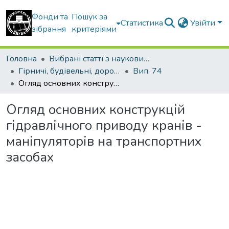
Фонди та
Пошук за
Статистика
Увійти
зібрання
критеріями
Головна
Вибрані статті з наукових збірників КНУБА
Гірничі, будівельні, дорожні та меліоративні машини
Вип. 74
Огляд основних конструкцій гідравлічного приводу кранів - маніпуляторів на транспортних засобах
Огляд основних конструкцій
гідравлічного приводу кранів -
маніпуляторів на транспортних
засобах