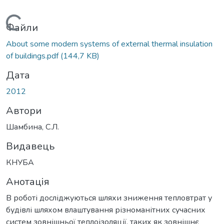
Вантажиться...
Файли
About some modern systems of external thermal insulation
of buildings.pdf
(144,7 KB)
Дата
2012
Автори
Шамбина, С.Л.
Видавець
КНУБА
Анотація
В роботі досліджуються шляхи зниження тепловтрат у
будівлі шляхом влаштування різноманітних сучасних
систем зовнішньої теплоізоляції, таких як зовнішнє