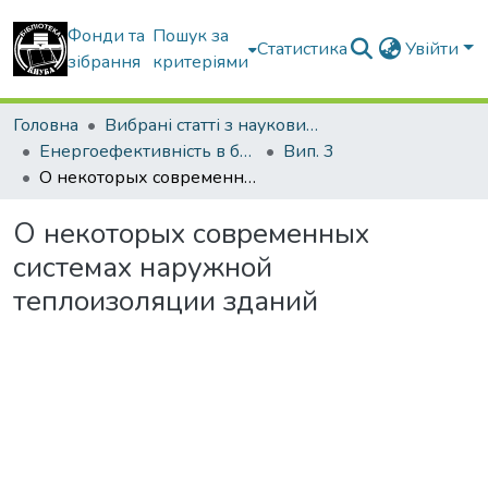
Фонди та
Пошук за
Статистика
Увійти
зібрання
критеріями
Головна
Вибрані статті з наукових збірників КНУБА
Енергоефективність в будівництві та архітектурі
Вип. 3
О некоторых современных системах наружной теплоизоляции зданий
О некоторых современных
системах наружной
теплоизоляции зданий