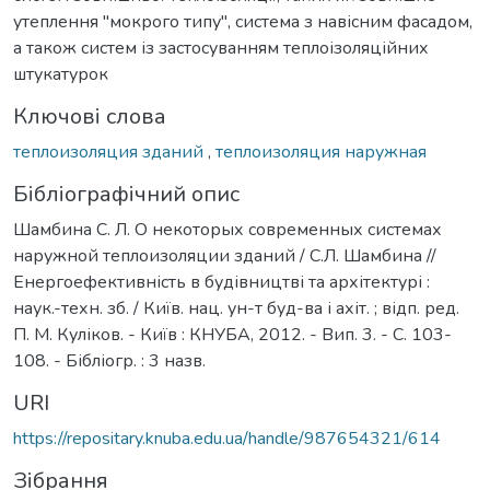
утеплення "мокрого типу", система з навісним фасадом,
а також систем із застосуванням теплоізоляційних
штукатурок
Ключові слова
теплоизоляция зданий
,
теплоизоляция наружная
Бібліографічний опис
Шамбина С. Л. О некоторых современных системах
наружной теплоизоляции зданий / С.Л. Шамбина //
Енергоефективність в будівництві та архітектурі :
наук.-техн. зб. / Київ. нац. ун-т буд-ва і ахіт. ; відп. ред.
П. М. Куліков. - Київ : КНУБА, 2012. - Вип. 3. - С. 103-
108. - Бібліогр. : 3 назв.
URI
https://repositary.knuba.edu.ua/handle/987654321/614
Зібрання