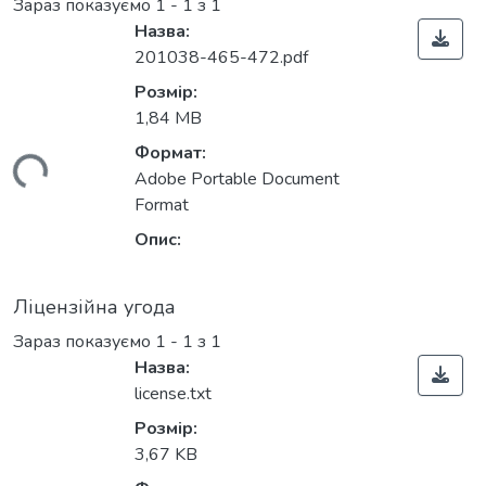
Зараз показуємо
1 - 1 з 1
Назва:
201038-465-472.pdf
Розмір:
1,84 MB
Формат:
иться...
Adobe Portable Document
Format
Опис:
Ліцензійна угода
Зараз показуємо
1 - 1 з 1
Назва:
license.txt
Розмір:
3,67 KB