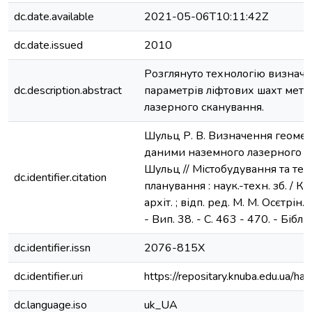
dc.date.available
2021-05-06T10:11:42Z
dc.date.issued
2010
Розглянуто технологію визнач
dc.description.abstract
параметрів ліфтових шахт мет
лазерного сканування.
Шульц Р. В. Визначення геометр
даними наземного лазерного ск
Шульц // Містобудування та те
dc.identifier.citation
планування : наук.-техн. зб. / Ки
архіт. ; відп. ред. М. М. Осєтрін.
- Вип. 38. - С. 463 - 470. - Бібліо
dc.identifier.issn
2076-815Х
dc.identifier.uri
https://repositary.knuba.edu.ua
dc.language.iso
uk_UA