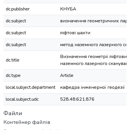
dc.publisher
КНУБА
dc.subject
визначення геометричних пара
dc.subject
ліфтові шахти
dc.subject
метод наземного лазерного ск
Визначення геометрії ліфтових
dc.title
наземного лазерного скануван
dc.type
Article
local.subject.department
кафедра інженерної геодезії
local.subject.udc
528.48:621.876
Файли
Контейнер файлів