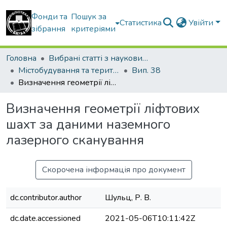
Фонди та
Пошук за
Статистика
Увійти
зібрання
критеріями
Головна
Вибрані статті з наукових збірників КНУБА
Містобудування та територіальне планування
Вип. 38
Визначення геометрії ліфтових шахт за даними наземного лазерного сканування
Визначення геометрії ліфтових
шахт за даними наземного
лазерного сканування
Скорочена інформація про документ
dc.contributor.author
Шульц, Р. В.
dc.date.accessioned
2021-05-06T10:11:42Z