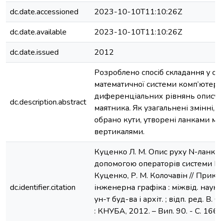
dc.date.accessioned
2023-10-10T11:10:26Z
dc.date.available
2023-10-10T11:10:26Z
dc.date.issued
2012
Розроблено спосіб складання у с
математичної системи комп’ютерн
диференціальних рівнянь опису 
dc.description.abstract
маятника. Як узагальнені змінні, з
обрано кути, утворені ланками ма
вертикалями.
Куценко Л. М. Опис руху N-ланко
допомогою операторів системи MA
Куценко, Р. М. Колочавін // Прикл
dc.identifier.citation
інженерна графіка : міжвід. наук.-т
ун-т буд-ва і архіт. ; відп. ред. В.
: КНУБА, 2012. – Вип. 90. - С. 166 -