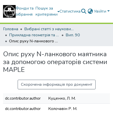
Фонди та
Пошук за
Статистика
Увійти
зібрання
критеріями
Головна
Вибрані статті з наукових збірників КНУБА
Прикладна геометрія та інженерна графіка
Вип. 90
Опис руху N-ланкового маятника за допомогою операторів системи MAPLE
Опис руху N-ланкового маятника
за допомогою операторів системи
MAPLE
Скорочена інформація про документ
dc.contributor.author
Куценко, Л. М.
dc.contributor.author
Колочавін Р. М.