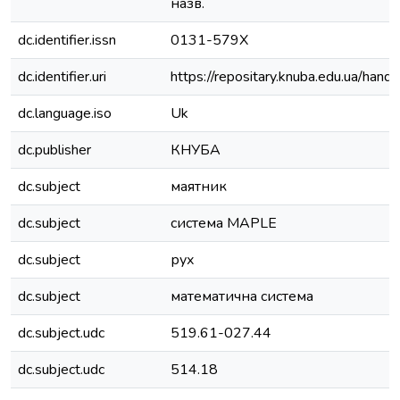
назв.
dc.identifier.issn
0131-579Х
dc.identifier.uri
https://repositary.knuba.edu.ua/h
dc.language.iso
Uk
dc.publisher
КНУБА
dc.subject
маятник
dc.subject
система MAPLE
dc.subject
рух
dc.subject
математична система
dc.subject.udc
519.61-027.44
dc.subject.udc
514.18