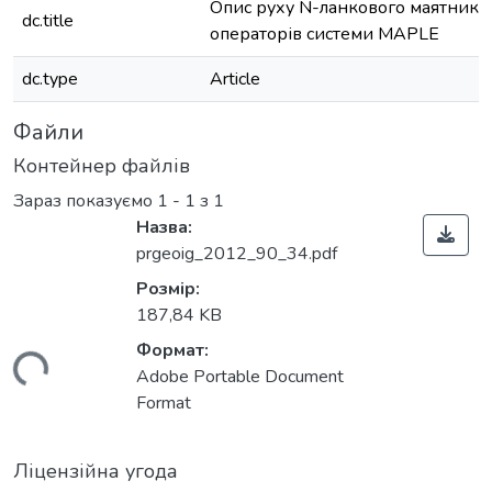
Опис руху N-ланкового маятника
dc.title
операторів системи MAPLE
dc.type
Article
Файли
Контейнер файлів
Зараз показуємо
1 - 1 з 1
Назва:
prgeoig_2012_90_34.pdf
Розмір:
187,84 KB
Формат:
ться...
Adobe Portable Document
Format
Ліцензійна угода