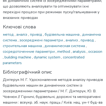
як динамічних систем із зосередженими параметрами,
що дозволяють аналізувати та оптимізувати їхні
перехідні процеси при режимах пуску/гальмування у
вказаних приводах
Ключові слова
метод
,
аналіз
,
привід
,
будівельна машина
,
динамічна
система
,
зосереджені параметри
,
анализ
,
привод
,
строительная машина
,
динамическая система
,
сосредоточенние параметри
,
method
,
analysis
,
occasion
,
building machine
,
dynamic system
,
concentrated
parameters
Бібліографічний опис
Діктерук М. Г. Удосконалення методів аналізу приводів
будівельних машин як динамічних систем із
зосередженими параметрами / М. Г. Діктерук, Ю. В.
Човнюк // Гірничі, будівельні, дорожні та меліоративні
машини : всеукр. зб. наук. праць / Київ. нац. ун-т буд-ва