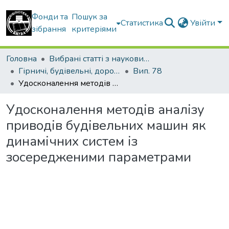
Фонди та
Пошук за
Статистика
Увійти
зібрання
критеріями
Головна
Вибрані статті з наукових збірників КНУБА
Гірничі, будівельні, дорожні та меліоративні машини
Вип. 78
Удосконалення методів аналізу приводів будівельних машин як динамічних систем із зосередженими параметрами
Удосконалення методів аналізу
приводів будівельних машин як
динамічних систем із
зосередженими параметрами