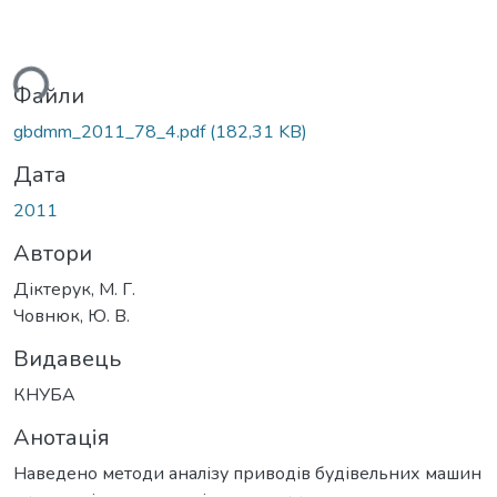
ться...
Файли
gbdmm_2011_78_4.pdf
(182,31 KB)
Дата
2011
Автори
Діктерук, М. Г.
Човнюк, Ю. В.
Видавець
КНУБА
Анотація
Наведено методи аналізу приводів будівельних машин