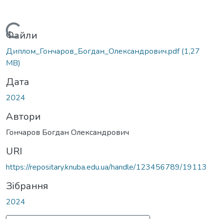
Вантажиться...
Файли
Диплом_Гончаров_Богдан_Олександрович.pdf
(1,27
MB)
Дата
2024
Автори
Гончаров Богдан Олександрович
URI
https://repositary.knuba.edu.ua/handle/123456789/19113
Зібрання
2024