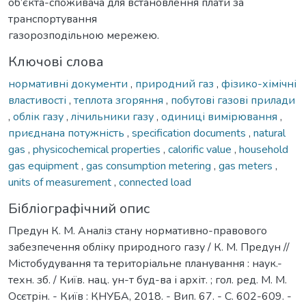
об’єкта-споживача для встановлення плати за
транспортування
газорозподільною мережею.
Ключові слова
нормативні документи
,
природний газ
,
фізико-хімічні
властивості
,
теплота згоряння
,
побутові газові прилади
,
облік газу
,
лічильники газу
,
одиниці вимірювання
,
приєднана потужність
,
specification documents
,
natural
gas
,
physicochemical properties
,
calorific value
,
household
gas equipment
,
gas consumption metering
,
gas meters
,
units of measurement
,
connected load
Бібліографічний опис
Предун К. М. Аналіз стану нормативно-правового
забезпечення обліку природного газу / К. М. Предун //
Містобудування та територіальне планування : наук.-
техн. зб. / Київ. нац. ун-т буд-ва і архіт. ; гол. ред. М. М.
Осєтрін. - Київ : КНУБА, 2018. - Вип. 67. - С. 602-609. -