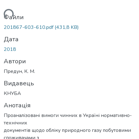
иться...
Файли
201867-603-610.pdf
(431,8 KB)
Дата
2018
Автори
Предун, К. М.
Видавець
КНУБА
Анотація
Проаналізовані вимоги чинних в Україні нормативно-
технічних
документів щодо обліку природного газу побутовими
споживачами з