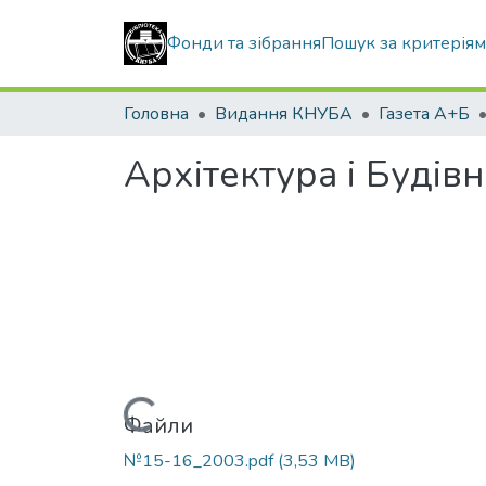
Фонди та зібрання
Пошук за критерія
Головна
Видання КНУБА
Газета А+Б
Архітектура і Будів
Вантажиться...
Файли
№15-16_2003.pdf
(3,53 MB)