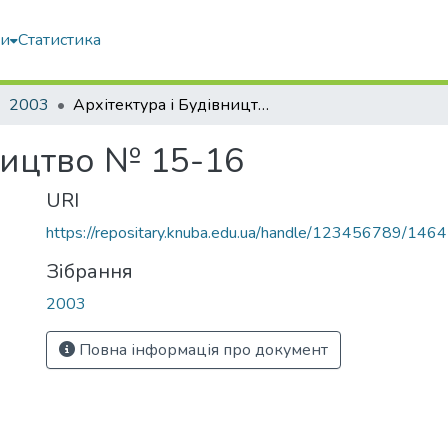
ми
Статистика
2003
Архітектура і Будівництво № 15-16
ництво № 15-16
URI
https://repositary.knuba.edu.ua/handle/123456789/146
Зібрання
2003
Повна інформація про документ