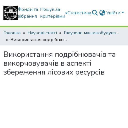
Фонди та
Пошук за
Статистика
Увійти
зібрання
критеріями
Головна
Наукові статті
Галузеве машинобудування
Використання подрібнювачів та викорчовувачів в аспекті збереження лісових ресурсів
Використання подрібнювачів та
викорчовувачів в аспекті
збереження лісових ресурсів