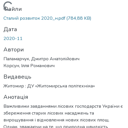
Вантажиться...
Файли
Сталий розвиток 2020_н.pdf
(784,88 KB)
Дата
2020-11
Автори
Паламарчук, Дмитро Анатолійович
Корсун, Ілля Романович
Видавець
Житомир : ДУ «Житомирська політехніка»
Анотація
Важливими завданнями лісових господарств України є
збереження старих лісових насаджень та
вирощування і відновлення нових лісових площ.
Однак, зважаючи на те, що природна швидкість