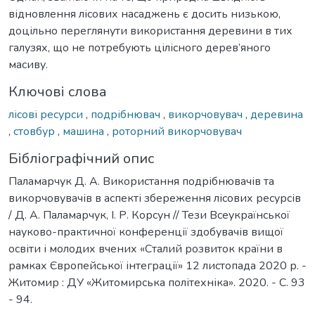
відновлення лісових насаджень є досить низькою,
доцільно переглянути використання деревини в тих
галузях, що не потребують цілісного дерев’яного
масиву.
Ключові слова
лісові ресурси
,
подрібнювач
,
викорчовувач
,
деревина
,
стовбур
,
машина
,
роторний викорчовувач
Бібліографічний опис
Паламарчук Д. А. Використання подрібнювачів та
викорчовувачів в аспекті збереження лісових ресурсів
/ Д. А. Паламарчук, І. Р. Корсун // Тези Всеукраїнської
науково-практичної конференції здобувачів вищої
освіти і молодих вчених «Сталий розвиток країни в
рамках Європейської інтеграції» 12 листопада 2020 р. -
Житомир : ДУ «Житомирська політехніка». 2020. - С. 93
- 94.