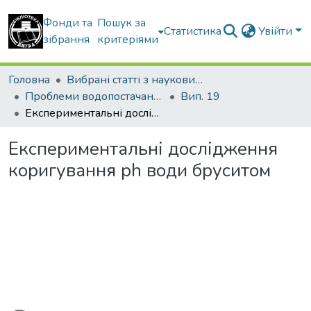
Фонди та
Пошук за
Статистика
Увійти
зібрання
критеріями
Головна
Вибрані статті з наукових збірників КНУБА
Проблеми водопостачання, водовідведення та гідравліки
Вип. 19
Експериментальні дослідження коригування ph води бруситом
Експериментальні дослідження
коригування ph води бруситом
иться...