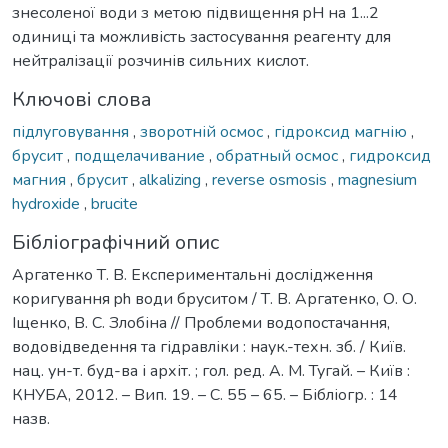
знесоленої води з метою підвищення pH на 1...2
одиниці та можливість застосування реагенту для
нейтралізації розчинів сильних кислот.
Ключові слова
підлуговування
,
зворотній осмос
,
гідроксид магнію
,
брусит
,
подщелачивание
,
обратный осмос
,
гидроксид
магния
,
брусит
,
alkalizing
,
reverse osmosis
,
magnesium
hydroxide
,
brucite
Бібліографічний опис
Аргатенко Т. В. Експериментальні дослідження
коригування ph води бруситом / Т. В. Аргатенко, О. О.
Іщенко, В. С. Злобіна // Проблеми водопостачання,
водовідведення та гідравліки : наук.-техн. зб. / Київ.
нац. ун-т. буд-ва і архіт. ; гол. ред. А. М. Тугай. – Київ :
КНУБА, 2012. – Вип. 19. – С. 55 – 65. – Бібліогр. : 14
назв.