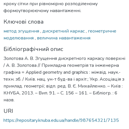
кроку сітки при рівномірно розподіленому
формоутворюючому навантаженні.
Ключові слова
метод згущення
,
дискретний каркас
,
геометричне
моделювання
,
величина навантаження
Бібліографічний опис
Золотова А. В. Згущення дискретного каркасу поверхні
/ А. В. Золотова // Прикладна геометрія та інженерна
графіка = Applied geometry and graphics : міжвід. наук.-
техн. зб. / Київ. нац. ун-т буд-ва і архіт.; Укр. Асоціація з
приклад. геометрії; відп. ред. В. Є. Михайленко. – Київ :
КНУБА, 2013. – Вип. 91. – С. 156 – 161. – Бібліогр. : 6
назв.
URI
https://repositary.knuba.edu.ua/handle/987654321/7135