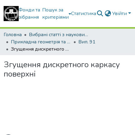
Фонди та
Пошук за
Статистика
Увійти
зібрання
критеріями
Головна
Вибрані статті з наукових збірників КНУБА
Прикладна геометрія та інженерна графіка
Вип. 91
Згущення дискретного каркасу поверхні
Згущення дискретного каркасу
поверхні