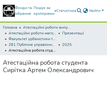
Фонди та
Пошук за
Статистика
Увійти
зібрання
критеріями
Головна
Атестаційні роботи випускників
Атестаційні роботи магістрів
Презентації
Факультет урбаністики та просторового планування
281 Публічне управління та адміністрування. Державне управління у сфері містобудівної діяльності
2025
Атестаційна робота студента Сирітка Артем Олександрович
Атестаційна робота студента
Сирітка Артем Олександрович