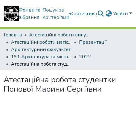
Фонди та
Пошук за
Статистика
Увійти
зібрання
критеріями
Головна
Атестаційні роботи випускників
Атестаційні роботи магістрів
Презентації
Архітектурний факультет
191 Архітектура та містобудування. Ландшафтна архітектура
2022
Атестаційна робота студентки Попової Марини Сергіївни
Атестаційна робота студентки
Попової Марини Сергіївни