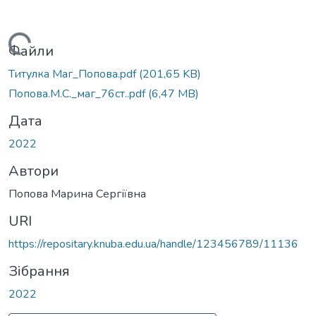
Вантажиться...
Файли
Титулка Маг_Попова.pdf
(201,65 KB)
Попова.М.С._маг_76ст..pdf
(6,47 MB)
Дата
2022
Автори
Попова Марина Сергіївна
URI
https://repositary.knuba.edu.ua/handle/123456789/11136
Зібрання
2022