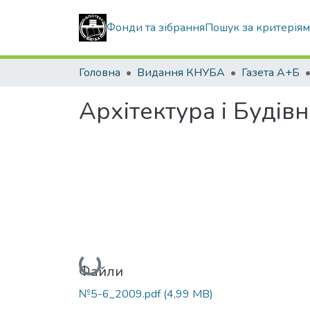
Фонди та зібрання
Пошук за критерія
Головна
Видання КНУБА
Газета А+Б
Архітектура і Будів
Вантажиться...
Файли
№5-6_2009.pdf
(4,99 MB)