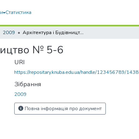
ми
Статистика
2009
Архітектура і Будівництво № 5-6
ництво № 5-6
URI
https://repositary.knuba.edu.ua/handle/123456789/143
Зібрання
2009
Повна інформація про документ