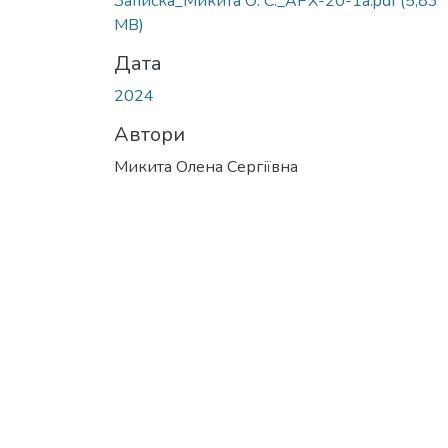
Записка_Микита О. С._АРХ-20-1а.pdf
(5,83
MB)
Дата
2024
Автори
Микита Олена Сергіївна