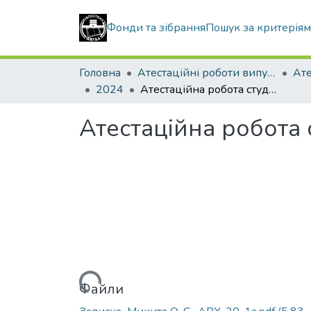
Фонди та зібрання
Пошук за критерія
Головна
Атестаційні роботи випускників
2024
Атестаційна робота студентки Микита Олени Сергіївни
Атестаційна робота
Вантажиться...
Файли