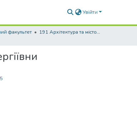
Увійти
ний факультет
191 Архітектура та містобудування
ргіївни
85