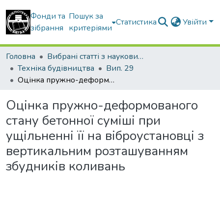
Фонди та
Пошук за
Статистика
Увійти
зібрання
критеріями
Головна
Вибрані статті з наукових збірників КНУБА
Техніка будівництва
Вип. 29
Оцінка пружно-деформованого стану бетонної суміші при ущільненні її на віброустановці з вертикальним розташуванням збудників коливань
Оцінка пружно-деформованого
стану бетонної суміші при
ущільненні її на віброустановці з
вертикальним розташуванням
збудників коливань