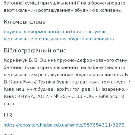
бетонної суміші при ущільненні її на віброустановці з
вертикальним розташуванням збудників коливань.
Ключові слова
пружно-деформований стан бетонної суміші
,
вертикальне розташування збудників коливань
Бібліографічний опис
Корнійчук Б. В. Оцінка пружно-деформованого стану
бетонної суміші при ущільненні її на віброустановці з
вертикальним розташуванням збудників коливань / Б.
В. Корнійчук // Техніка будівництва : наук.-техн. журн. /
Київ. нац. ун-т буд-ва і архіт. ; гол. ред. І. І. Назаренко. -
Київ : КНУБА, 2012. - № 29. - С. 33 - 36. - Бібліогр. : 9
назв.
URI
https://repositary.knuba.edu.ua/handle/987654321/9275