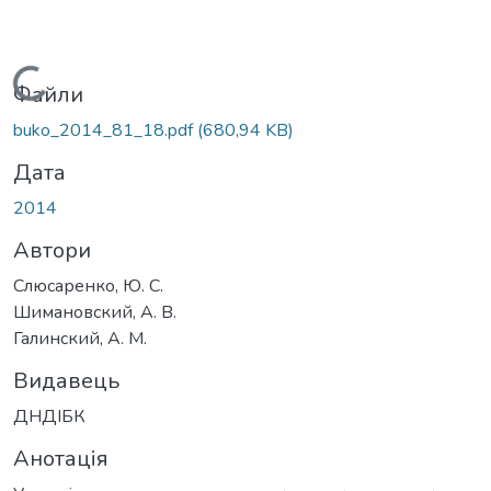
Вантажиться...
Файли
buko_2014_81_18.pdf
(680,94 KB)
Дата
2014
Автори
Слюсаренко, Ю. С.
Шимановский, А. В.
Галинский, А. М.
Видавець
ДНДІБК
Анотація