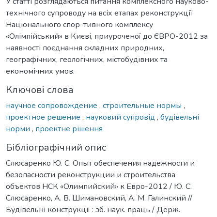
У статті розглядаються питання комплексного науково-
технічного супроводу на всіх етапах реконструкції
Національного спор-тивного комплексу
«Олімпійський» в Києві, приуроченої до ЄВРО-2012 за
наявності поєднання складних природних,
географічних, геологічних, містобудівних та
економічних умов.
Ключові слова
научное сопровождение
,
строительные нормы
,
проектное решение
,
науковий супровід
,
будівельні
норми
,
проектне рішення
Бібліографічний опис
Слюсаренко Ю. С. Опыт обеспечения надежности и
безопасности реконструкции и строительства
объектов НСК «Олимпийский» к Евро-2012 / Ю. С.
Слюсаренко, А. В. Шимановский, А. М. Галинский //
Будівельні конструкції : зб. наук. праць / Держ.