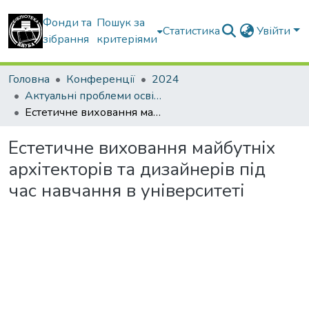
Фонди та
Пошук за
Статистика
Увійти
зібрання
критеріями
Головна
Конференції
2024
Актуальні проблеми освітнього процесу в контексті європейського вибору України
Естетичне виховання майбутніх архітекторів та дизайнерів під час навчання в університеті
Естетичне виховання майбутніх
архітекторів та дизайнерів під
час навчання в університеті