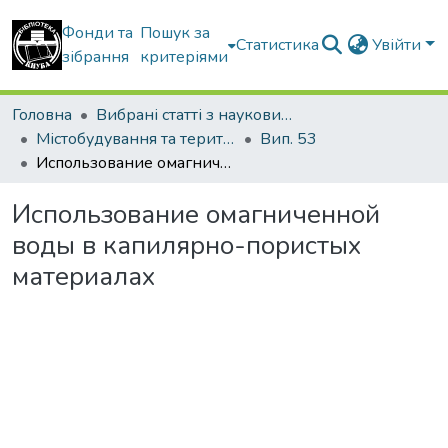
Фонди та
Пошук за
Статистика
Увійти
зібрання
критеріями
Головна
Вибрані статті з наукових збірників КНУБА
Містобудування та територіальне планування
Вип. 53
Использование омагниченной воды в капилярно-пористых материалах
Использование омагниченной
воды в капилярно-пористых
материалах