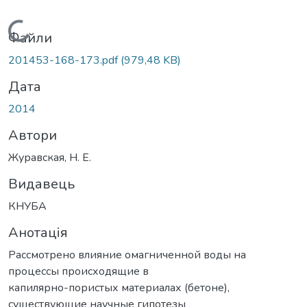
Вантажиться...
Файли
201453-168-173.pdf
(979,48 KB)
Дата
2014
Автори
Журавская, Н. Е.
Видавець
КНУБА
Анотація
Рассмотрено влияние омагниченной воды на
процессы происходящие в
капилярно-пористых материалах (бетоне),
существующие научные гипотезы