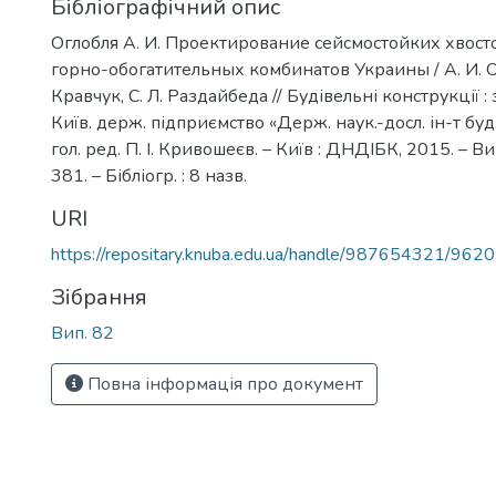
Бібліографічний опис
Оглобля А. И. Проектирование сейсмостойких хвос
горно-обогатительных комбинатов Украины / А. И. Ог
Кравчук, С. Л. Раздайбеда // Будівельні конструкції : 
Київ. держ. підприємство «Держ. наук.-досл. ін-т буд
гол. ред. П. І. Кривошеєв. – Київ : ДНДІБК, 2015. – Вип
381. – Бібліогр. : 8 назв.
URI
https://repositary.knuba.edu.ua/handle/987654321/9620
Зібрання
Вип. 82
Повна інформація про документ