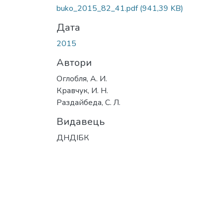
buko_2015_82_41.pdf
(941,39 KB)
Дата
2015
Автори
Оглобля, А. И.
Кравчук, И. Н.
Раздайбеда, С. Л.
Видавець
ДНДІБК