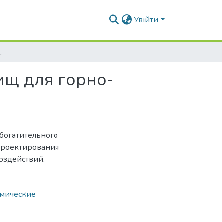
Увійти
богатительных комбинатов Украины
ищ для горно-
богатительного
 проектирования
оздействий.
смические