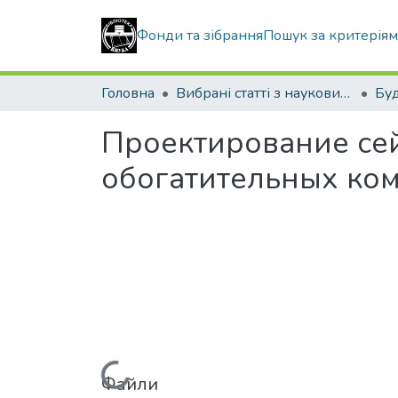
Фонди та зібрання
Пошук за критерія
Головна
Вибрані статті з наукових збірників КНУБА
Буд
Проектирование се
обогатительных ко
Вантажиться...
Файли