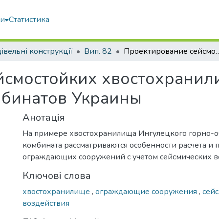
ми
Статистика
івельні конструкції
Вип. 82
Проектирование сейсмостойких хвостохранилищ для горно-о
йсмостойких хвостохранил
мбинатов Украины
Анотація
На примере хвостохранилища Ингулецкого горно-о
комбината рассматриваются особенности расчета и
ограждающих сооружений с учетом сейсмических в
Ключові слова
хвостохранилище
,
ограждающие сооружения
,
сей
воздействия