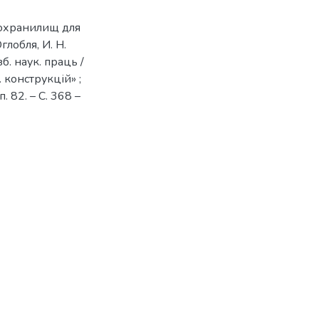
тохранилищ для
лобля, И. Н.
зб. наук. праць /
. конструкцій» ;
. 82. – С. 368 –