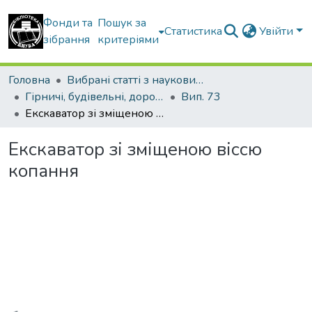
Фонди та
Пошук за
Статистика
Увійти
зібрання
критеріями
Головна
Вибрані статті з наукових збірників КНУБА
Гірничі, будівельні, дорожні та меліоративні машини
Вип. 73
Екскаватор зі зміщеною віссю копання
Екскаватор зі зміщеною віссю
копання