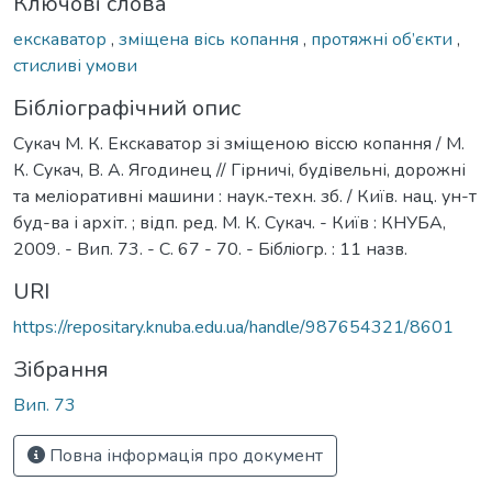
Ключові слова
екскаватор
,
зміщена вісь копання
,
протяжні об’єкти
,
стисливі умови
Бібліографічний опис
Сукач М. К. Екскаватор зі зміщеною віссю копання / М.
К. Сукач, В. А. Ягодинец // Гірничі, будівельні, дорожні
та меліоративні машини : наук.-техн. зб. / Київ. нац. ун-т
буд-ва і архіт. ; відп. ред. М. К. Сукач. - Київ : КНУБА,
2009. - Вип. 73. - С. 67 - 70. - Бiблiогр. : 11 назв.
URI
https://repositary.knuba.edu.ua/handle/987654321/8601
Зібрання
Вип. 73
Повна інформація про документ