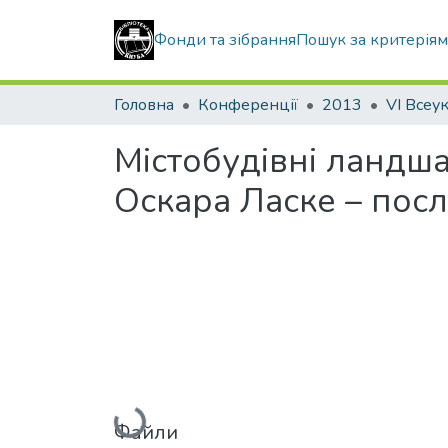
Фонди та зібрання
Пошук за критерія
Головна
Конференції
2013
Містобудівні ландша
Оскара Ласке – посл
Вантажиться...
Файли