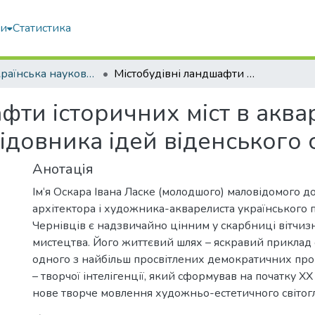
ми
Статистика
VI Всеукраїнська науковоа конференція: Сучасна архітектурна освіта: Архітектура: образ, естетика, емоційний контекст
Містобудівні ландшафти історичних міст в акварелях архітектора Оскара Ласке – послідовника ідей віденського сецесіону
фти історичних міст в аква
ідовника ідей віденського 
Анотація
Ім‘я Оскара Івана Ласке (молодшого) маловідомого дос
архітектора і художника-акварелиста українського
Чернівців є надзвичайно цінним у скарбниці вітчизн
мистецтва. Його життєвий шлях – яскравий приклад
одного з найбільш просвітлених демократичних прош
– творчої інтелігенції, який сформував на початку ХХ
нове творче мовлення художньо-естетичного світог