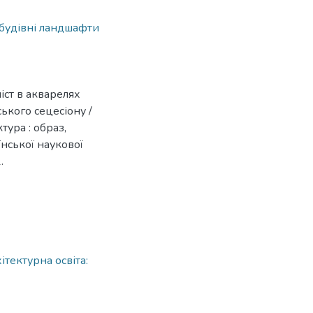
обудівні ландшафти
іст в акварелях
ького сецесіону /
тура : образ,
їнської наукової
.
тектурна освіта: