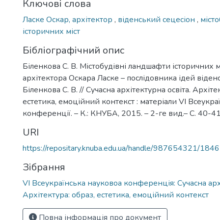
Ключові слова
Ласке Оскар, архітектор
,
віденський сецесіон
,
міст
історичних міст
Бібліографічний опис
Біленкова С. В. Містобудівні ландшафти історичних м
архітектора Оскара Ласке – послідовника ідей віденс
Біленкова С. В. // Сучасна архітектурна освіта. Архітек
естетика, емоційний контекст : матеріали VI Всеукра
конференції. – К.: КНУБА, 2015. – 2-ге вид.– C. 40-41
URI
https://repositary.knuba.edu.ua/handle/987654321/1846
Зібрання
VI Всеукраїнська науковоа конференція: Сучасна архі
Архітектура: образ, естетика, емоційний контекст
Повна інформація про документ