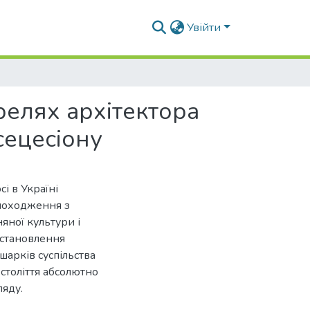
Увійти
релях архітектора
сецесіону
і в Україні
 походження з
яної культури і
 становлення
арків суспільства
 століття абсолютно
ляду.