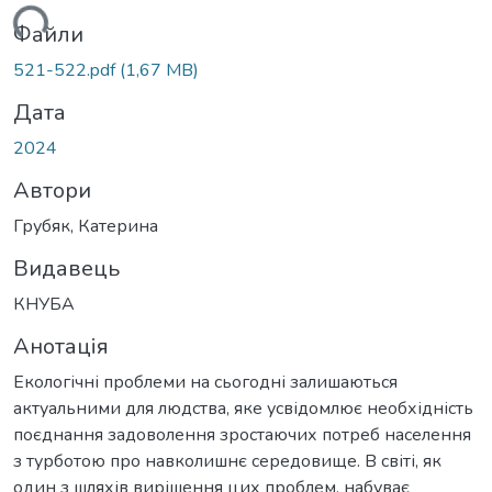
ться...
Файли
521-522.pdf
(1,67 MB)
Дата
2024
Автори
Грубяк, Катерина
Видавець
КНУБА
Анотація
Екологічні проблеми на сьогодні залишаються
актуальними для людства, яке усвідомлює необхідність
поєднання задоволення зростаючих потреб населення
з турботою про навколишнє середовище. В світі, як
один з шляхів вирішення цих проблем, набуває