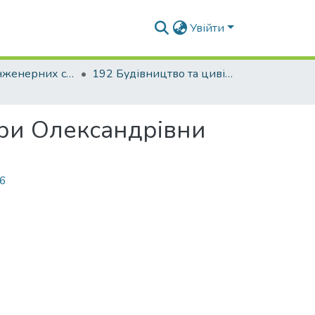
Увійти
Факультет інженерних систем та екології
192 Будівництво та цивільна інженерія. Теплогазопостачання і вентиляція
ари Олександрівни
16