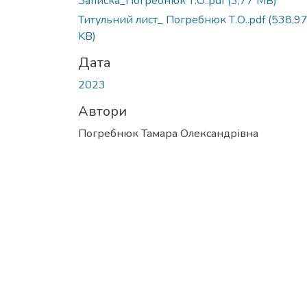
Записка_Погребнюк Т.О..pdf
(3,77 MB)
Титульний лист_ Погребнюк Т.О..pdf
(538,9
KB)
Дата
2023
Автори
Погребнюк Тамара Олександрівна