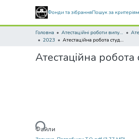
Фонди та зібрання
Пошук за критерія
Головна
Атестаційні роботи випускників
2023
Атестаційна робота студентки Погребнюк Тамари Олександрівни
Атестаційна робота
Вантажиться...
Файли