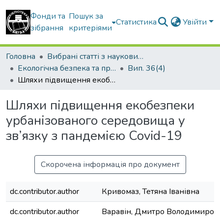
Фонди та
Пошук за
Статистика
Увійти
зібрання
критеріями
Головна
Вибрані статті з наукових збірників КНУБА
Екологічна безпека та природокористування
Вип. 36(4)
Шляхи підвищення екобезпеки урбанізованого середовища у зв’язку з пандемією Covid-19
Шляхи підвищення екобезпеки
урбанізованого середовища у
зв’язку з пандемією Covid-19
Скорочена інформація про документ
dc.contributor.author
Кривомаз, Тетяна Іванівна
dc.contributor.author
Варавін, Дмитро Володимиров