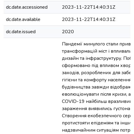
dc.date.accessioned
2023-11-22T14:40:31Z
dc.date.available
2023-11-22T14:40:31Z
dc.date.issued
2020
Пандемії минулого стали приво
трансформацій міст і впливали 
дизайн та інфраструктуру. По
сформовано під впливом хворо
заходів, розроблених для забез
гігієни та комфорту населення.
будівництва завжди відобража
еволюціонувати після кризи, а 
COVID-19 найбільш вразливим
зараження виявились густонасе
Створення екобезпечного сер
протистояти епідеміям та інш
надзвичайним ситуаціям потре