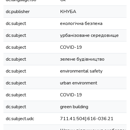
dc.publisher
КНУБА
dc.subject
екологічна безпека
dc.subject
урбанізоване середовище
dc.subject
COVID-19
dc.subject
зелене будівництво
dc.subject
environmental safety
dc.subject
urban environment
dc.subject
COVID-19
dc.subject
green building
dc.subject.udc
711.41:504]:616-036.21