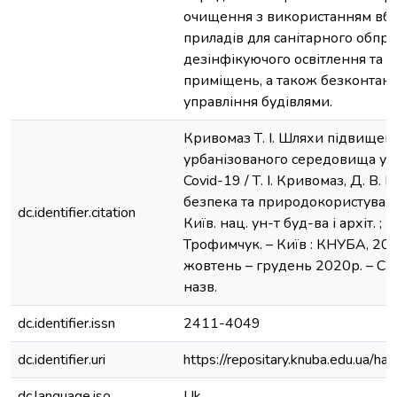
очищення з використанням вбу
приладів для санітарного обпр
дезінфікуючого освітлення та 
приміщень, а також безконтактн
управління будівлями.
Кривомаз Т. І. Шляхи підвищен
урбанізованого середовища у з
Covid-19 / Т. І. Кривомаз, Д. В. 
безпека та природокористування
dc.identifier.citation
Київ. нац. ун-т буд-ва і архіт. ; г
Трофимчук. – Київ : КНУБА, 2020.
жовтень – грудень 2020р. – С. 41
назв.
dc.identifier.issn
2411-4049
dc.identifier.uri
https://repositary.knuba.edu.ua
dc.language.iso
Uk