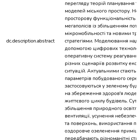
перегляду теорій планування т
моделей міського простору. Не
просторову функціональність т
мегаполісів із збільшенням пот
мікромобільності та новими т
dc.description.abstract
стратегіями. Моделювання надз
допомогою цифрових технологі
оперативну систему реагування
різних сценаріїв розвитку еко
ситуацій. Актуальними стають ви
параметрів побудованого серед
застосовуються у зеленому буді
на збереження здоров'я людей 
життєвого циклу будівель. Сут
збільшення природного освітле
вентиляції, усунення небезпечн
та поверхонь, використання пр
оздоровче озеленення приміщен
передбачають різноманітні стра