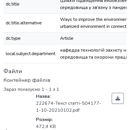
Шляхи підвищення екобезпеки
dc.title
середовища у зв’язку з пандем
Ways to improve the environmental
dc.title.alternative
urbanized environment in connecti
dc.type
Article
кафедра технологій захисту н
local.subject.department
середовища та охорони праці
Файли
Контейнер файлів
Зараз показуємо
1 - 1 з 1
Назва:
222674-Текст статті-504177-
1-10-20210102.pdf
Розмір:
472,4 KB