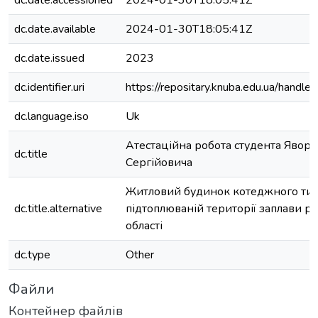
dc.date.accessioned
2024-01-30T18:05:41Z
dc.date.available
2024-01-30T18:05:41Z
dc.date.issued
2023
dc.identifier.uri
https://repositary.knuba.edu.ua/han
dc.language.iso
Uk
Атестаційна робота студента Явор
dc.title
Сергійовича
Житловий будинок котеджного тип
dc.title.alternative
підтоплюваній території заплави р.
області
dc.type
Other
Файли
Контейнер файлів