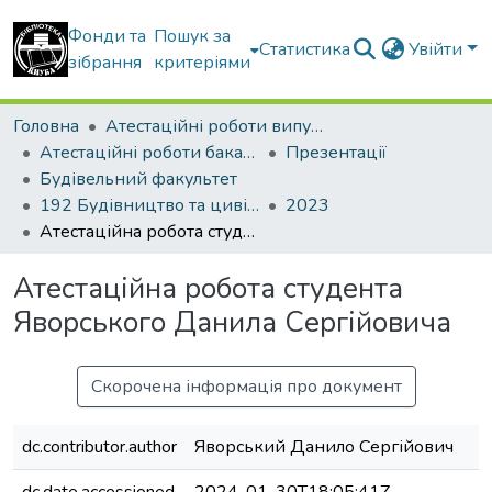
Фонди та
Пошук за
Статистика
Увійти
зібрання
критеріями
Головна
Атестаційні роботи випускників
Атестаційні роботи бакалаврів
Презентації
Будівельний факультет
192 Будівництво та цивільна інженерія. Промислове і цивільне будівництво
2023
Атестаційна робота студента Яворського Данила Сергійовича
Атестаційна робота студента
Яворського Данила Сергійовича
Скорочена інформація про документ
dc.contributor.author
Яворський Данило Сергійович