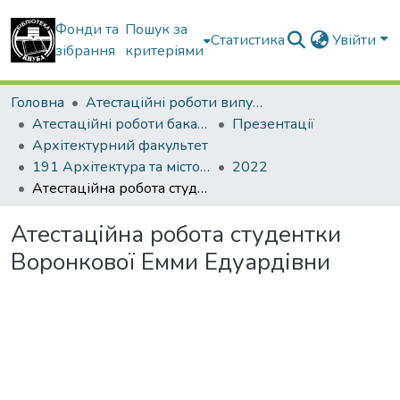
Фонди та
Пошук за
Статистика
Увійти
зібрання
критеріями
Головна
Атестаційні роботи випускників
Атестаційні роботи бакалаврів
Презентації
Архітектурний факультет
191 Архітектура та містобудування
2022
Атестаційна робота студентки Воронкової Емми Едуардівни
Атестаційна робота студентки
Воронкової Емми Едуардівни