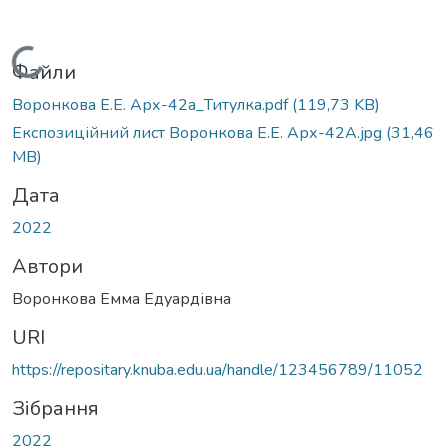
Вантажиться...
Файли
Воронкова Е.Е. Арх-42а_Титулка.pdf
(119,73 KB)
Експозиційний лист Воронкова Е.Е. Арх-42А.jpg
(31,46
MB)
Дата
2022
Автори
Воронкова Емма Едуардівна
URI
https://repositary.knuba.edu.ua/handle/123456789/11052
Зібрання
2022