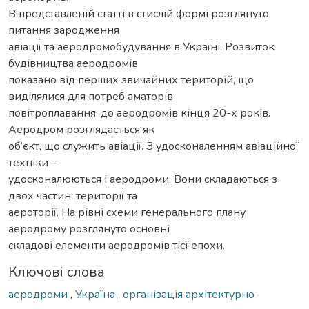
В представленій статті в стислій формі розглянуто
питання зародження
авіації та аеродромобудування в Україні. Розвиток
будівництва аеродромів
показано від перших звичайних територій, що
виділялися для потреб аматорів
повітроплавання, до аеродромів кінця 20-х років.
Аеродром розглядається як
об’єкт, що служить авіації. З удосконаленням авіаційної
техніки –
удосконалюються і аеродроми. Вони складаються з
двох частин: території та
аероторії. На рівні схеми генерального плану
аеродрому розглянуто основні
складові елементи аеродромів тієї епохи.
Ключові слова
аеродроми
,
Україна
,
організація архітектурно-