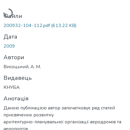
Вантажиться...
Файли
200932-104-112.pdf
(613,22 KB)
Дата
2009
Автори
Висоцький, А. М.
Видавець
КНУБА
Анотація
Даною публікацією автор започатковує ряд статей
присвячених розвитку
архітектурно-планувальної організації аеродромів та
аеропортів.