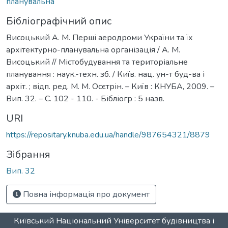
планувальна
Бібліографічний опис
Висоцький А. М. Перші аеродроми України та їх
архітектурно-планувальна організація / А. М.
Висоцький // Містобудування та територіальне
планування : наук.-техн. зб. / Київ. нац. ун-т буд-ва і
архіт. ; відп. ред. М. М. Осєтрін. – Київ : КНУБА, 2009. –
Вип. 32. – С. 102 - 110. - Бібліогр : 5 назв.
URI
https://repositary.knuba.edu.ua/handle/987654321/8879
Зібрання
Вип. 32
Повна інформація про документ
Київський Національний Університет будівництва і