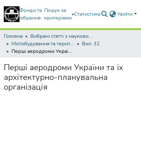
Фонди та
Пошук за
Статистика
Увійти
зібрання
критеріями
Головна
Вибрані статті з наукових збірників КНУБА
Містобудування та територіальне планування
Вип. 32
Перші аеродроми України та їх архітектурно-планувальна організація
Перші аеродроми України та їх
архітектурно-планувальна
організація